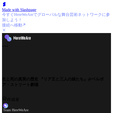
Made with Slashpage
今すぐHereWeAreでグローバルな舞台芸術ネットワークに参
加しよう！
接続へ移動
生と死の真実の歴史 『リア王と三人の娘たち』@ベルボ
ア・ストリート劇場
作成者
Team HereWeAre