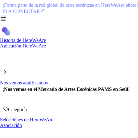
¡Forma parte de la red global de artes escénicas en HereWeAre ahora!
IR A CONECTAR
Historia de HereWeAre
Aplicación HereWeAre
Nos vemos aquíEstamos
¡Nos vemos en el Mercado de Artes Escénicas PAMS en Seúl!
Categoría
Empty
Selecciones de HereWeAre
Asociación
Hola,