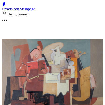
Creado con Slashpage
H
e
henrybrennan