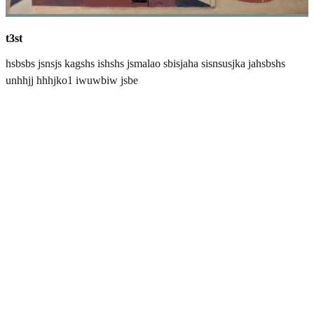
t3st
hsbsbs jsnsjs kagshs ishshs jsmalao sbisjaha sisnsusjka jahsbshs
unhhjj hhhjko1 iwuwbiw jsbe