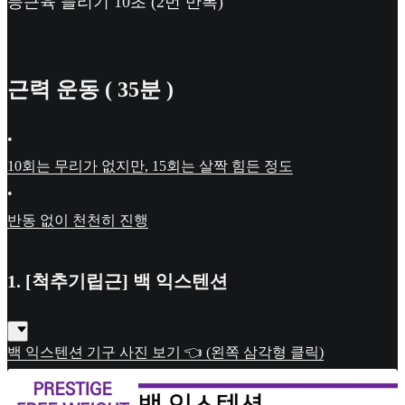
등근육 늘리기 10초 (2번 반복)
근력 운동 ( 35분 )
•
10회는 무리가 없지만, 15회는 살짝 힘든 정도
•
반동 없이 천천히 진행
1. [척추기립근] 백 익스텐션
백 익스텐션 기구 사진 보기 👈 (왼쪽 삼각형 클릭)