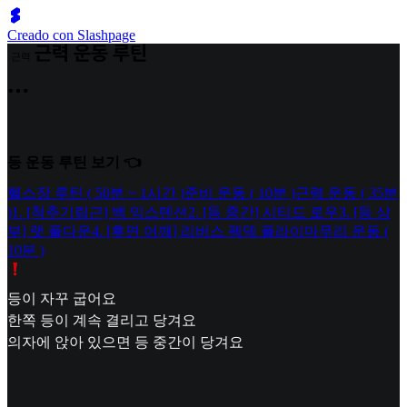
Creado con Slashpage
근
력
등 운동 루틴 보기 👈
헬스장 루틴 ( 50분 ~ 1시간 )
준비 운동 ( 10분 )
근력 운동 ( 35분
)
1. [척추기립근] 백 익스텐션
2. [등 중간] 시티드 로우
3. [등 상
부] 랫 풀다운
4. [후면 어깨] 리버스 펙덱 플라이
마무리 운동 (
10분 )
등이 자꾸 굽어요
한쪽 등이 계속 결리고 당겨요
의자에 앉아 있으면 등 중간이 당겨요