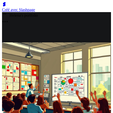
Créé avec Slashpage
H
e
Helena's portfolio