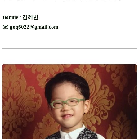
Bonnie / 김혜빈
✉️ goq6022@gmail.com