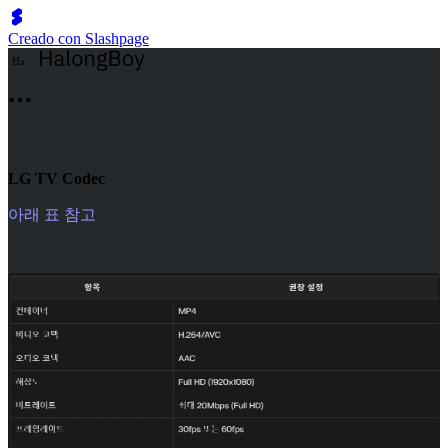
Creado con Slashpage
H
a
LG TV Codec
아래 표 참고