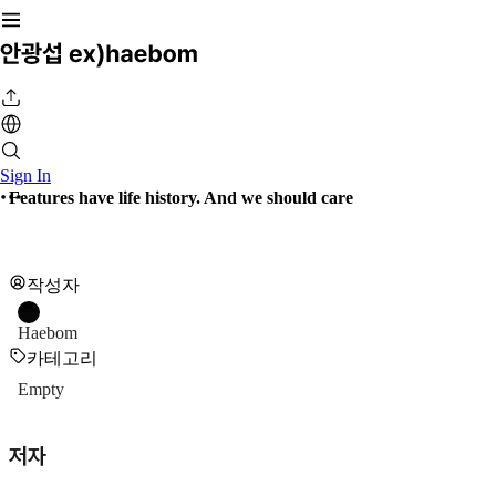
Sign In
Features have life history. And we should care
작성자
Haebom
카테고리
Empty
저자