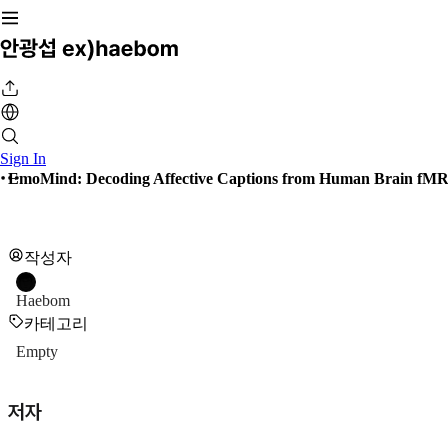
Sign In
EmoMind: Decoding Affective Captions from Human Brain fMR
작성자
Haebom
카테고리
Empty
저자