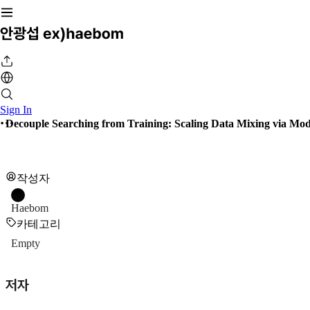
Sign In
Decouple Searching from Training: Scaling Data Mixing via Mo
작성자
Haebom
카테고리
Empty
저자