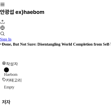
Sign In
Done, But Not Sure: Disentangling World Completion from Self
작성자
Haebom
카테고리
Empty
저자