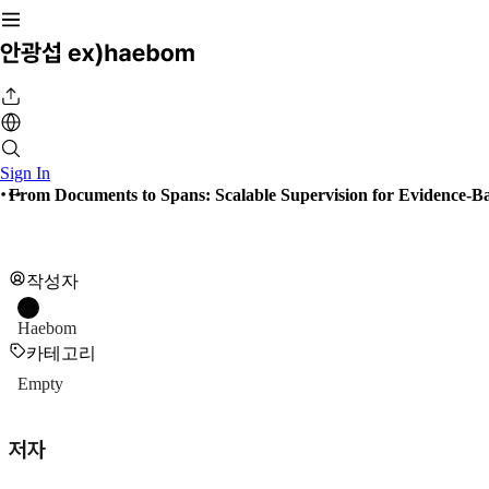
Sign In
From Documents to Spans: Scalable Supervision for Evidence
작성자
Haebom
카테고리
Empty
저자