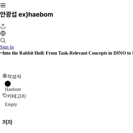
Sign In
Into the Rabbit Hull: From Task-Relevant Concepts in DINO t
작성자
Haebom
카테고리
Empty
저자