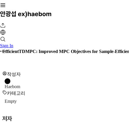
Sign In
EfficientTDMPC: Improved MPC Objectives for Sample-Efficien
작성자
Haebom
카테고리
Empty
저자