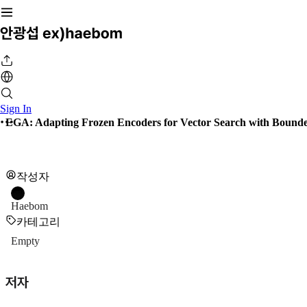
Sign In
EGA: Adapting Frozen Encoders for Vector Search with Bounde
작성자
Haebom
카테고리
Empty
저자