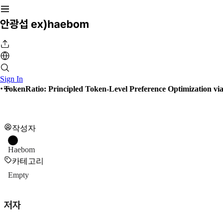
Sign In
TokenRatio: Principled Token-Level Preference Optimization vi
작성자
Haebom
카테고리
Empty
저자