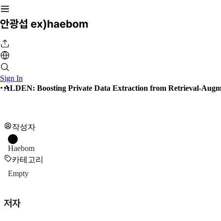
Sign In
ALDEN: Boosting Private Data Extraction from Retrieval-Augme
작성자
Haebom
카테고리
Empty
저자