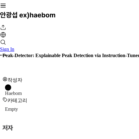
Sign In
Peak-Detector: Explainable Peak Detection via Instruction-Tune
작성자
Haebom
카테고리
Empty
저자