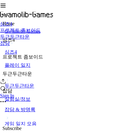
Home
심즈4
프로젝트 좀보이드
Gwamolib-Games
두근두근타운
심즈4
잡담
심즈4
프로젝트 좀보이드
플레이 일지
두근두근타운
두근두근타운
잡담
Sign In
실험실/정보
잡담 & 방명록
게임 일지 모음
Subscribe