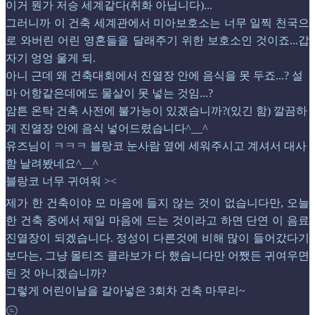
이거 뭔가 저승 세계같다(취화 아닙니다)...
그러니까 이 건축 세계관에서 미아보호소는 너무 일찍 천국으
로 와버린 어린 영혼들을 달래주기 위한 보호소인 것이죠...갑
자기 엉엉 울게 되.
아니 근데 왜 건축대회에서 진열장 안에 음식을 못 두죠...? 설
마 어항같은데에도 물살이 못 넣는 것임...?
암튼 온탁 건축 사전에 불가능이 있겠습니까?(있긴 함) 깔끔하
게 진열장 안에 음식 넣어드렸습니다^__^
유즈님이 ㅋㅋㅋ 블랑코 눈사람 옆에 세워주시고 계셔서 대사
함 날려봤네요^__^
블랑코 너무 귀여워 ><
제가 한 건축이야 모 마음에 들지 않는 것이 없습니다만, 오늘
한 건축 중에서 제일 마음에 드는 것이라고 하면 단연 이 음료
진열장이 되겠습니다. 정성이 다른것에 비해 많이 들어갔다기
보다는, 그냥 몰티즈 콜라보가 다 했습니다만 어쨌든 귀여우면
된 것 아니겠습니까?
그렇게 어린이날을 갈아넣은 3회차 건축 마무리~