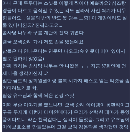
아니 근데 두두타는 스샷을 어떻게 찍어야 예쁠까요? 심즈랑
앵글이 다르고 움직일 수 있는 각도 달라서 사진 찍기가 너무
힘들어요... 실물의 반의 반도 못 담는 느낌? 아 게임이라도 실
물 있다니깐요? 진짜라고요...
솜사탕 나무와 구름 계단이 진짜 귀엽다
결국 오색순례 가챠 저도 손을 댔는데요
남들은 다 안나온다는 연못만 나오고(숲 연못이 이미 있어서
별로 원하지 않았음)
진짜 원하는 솜사탕 나무는 안 나왔음 ㅜㅜ 지금 57회인데 언
제 나올 생각이신지...?
일단 금토리 정회원권이랑 블록 시가지 패스로 얻는 티켓을 좀
기다려보기로 함.
팀장 유즈님과 함께 찍은 전경 스샷
이때 무슨 이야기를 했느냐면, 오색 순례 아이템이 몽환적이고
구름 무지개 이런게 테마인데다가 우리가 선택한 테마가 동양
풍이다보니 약간 천국같다는 생각이 들었음. 그리고 유즈님이
미아보호소를 만들었는데 그걸 보며 김온탁은 생각했던 것임.