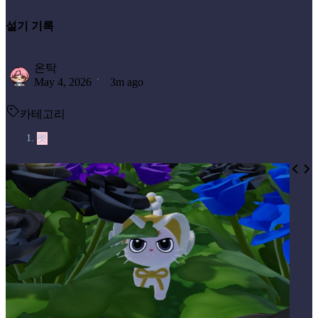
설기 기록
온탁
May 4, 2026
3m ago
카테고리
펫