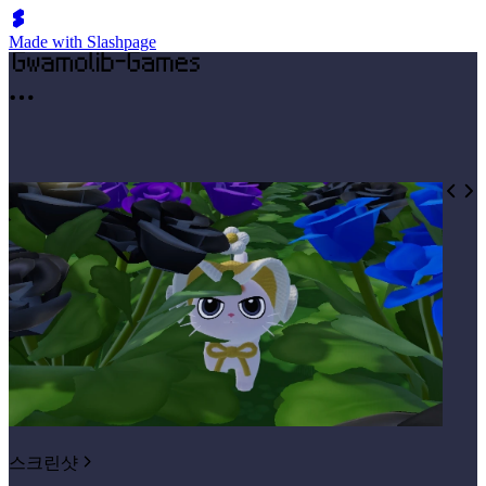
Made with Slashpage
스크린샷