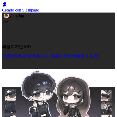
Creado con Slashpage
guny0ng
의상디자인 MD
가격표
작업과정
작업내용
작업물
추가금사항
신청서