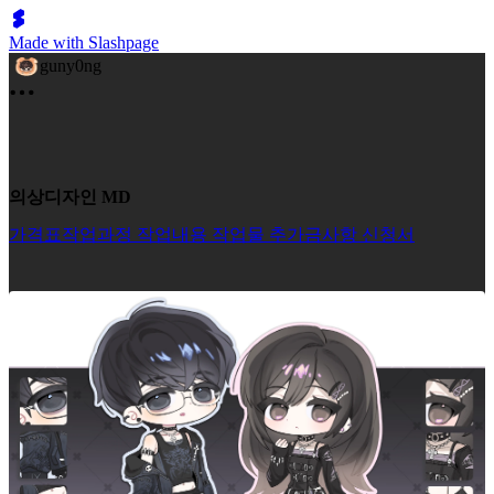
Made with Slashpage
guny0ng
의상디자인 MD
가격표
작업과정
작업내용
작업물
추가금사항
신청서