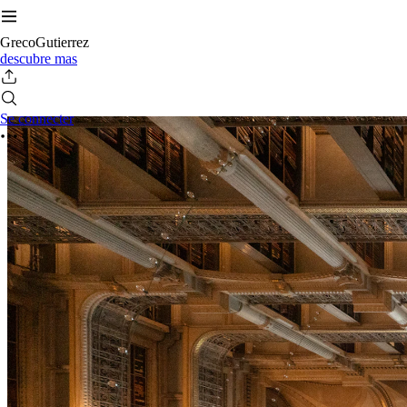
GrecoGutierrez
descubre mas
Se connecter