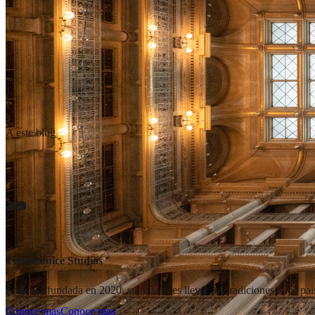
A este blog
🎬📷
Tierra dulce Studios
Empresa fundada en 2020, su misión es llevar las tradiciones a los pa
Conoce mas
Conoce mas