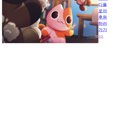
디플
로어
후원
하러
가기
>>