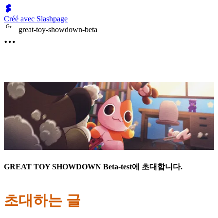
Créé avec Slashpage
G
r
great-toy-showdown-beta
GREAT TOY SHOWDOWN Beta-test에 초대합니다.
초대하는 글