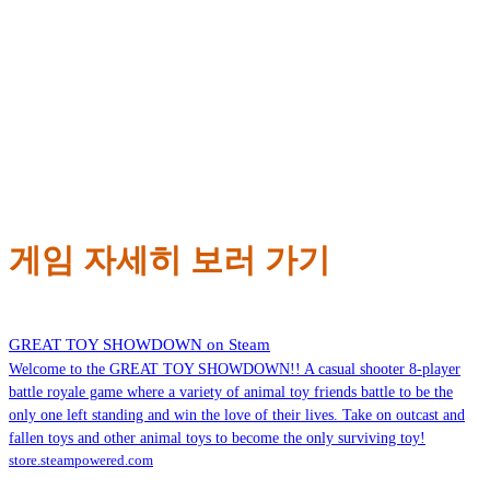
게임 자세히 보러 가기
GREAT TOY SHOWDOWN on Steam
Welcome to the GREAT TOY SHOWDOWN!! A casual shooter 8-player
battle royale game where a variety of animal toy friends battle to be the
only one left standing and win the love of their lives. Take on outcast and
fallen toys and other animal toys to become the only surviving toy!
store.steampowered.com