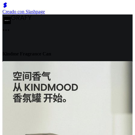
Creado con Slashpage
Kindme Fragrance Can