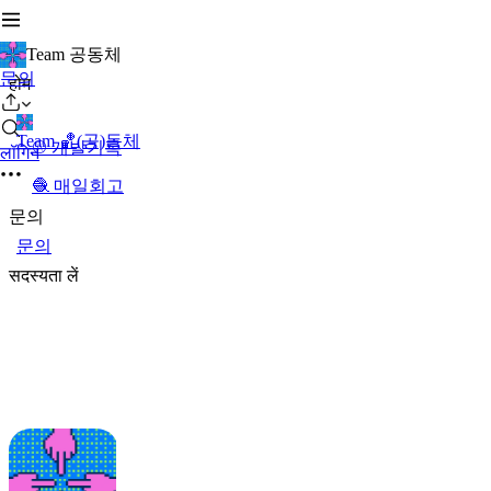
Team 공동체
문의
होम
Team 🏀(공)동체
⚾️ 개발기록
लॉगिन
🧶 매일회고
문의
문의
सदस्यता लें