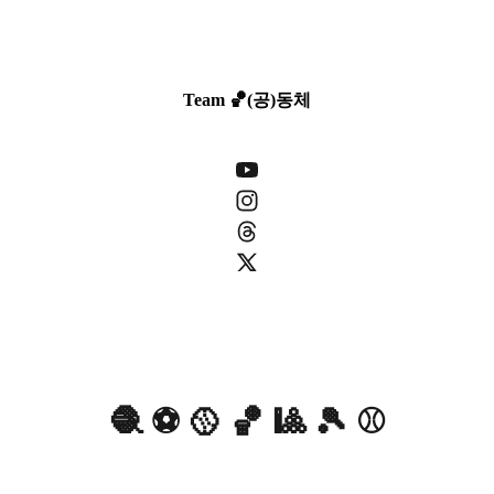
Team 🏀(공)동체
🧶 ⚽️ 🥎 🏀 🎱 🎾 ⚾️