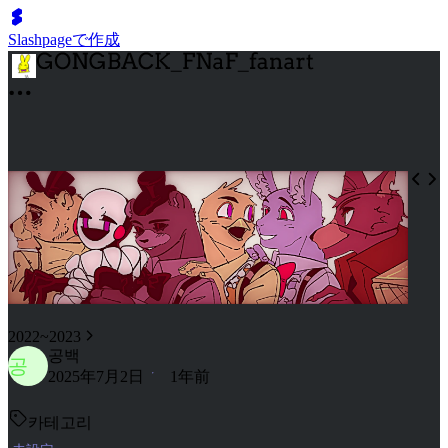
Slashpageで作成
2022~2023
공백
공
2025年7月2日
1年前
카테고리