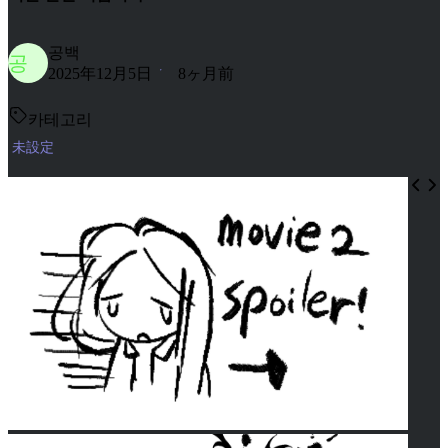
공백
공
2025年12月5日
8ヶ月前
카테고리
未設定