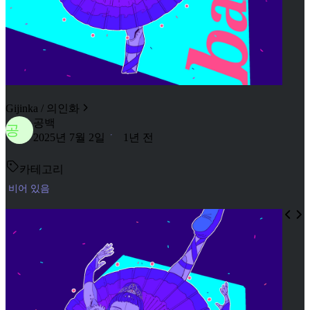
Gijinka / 의인화
공백
공
2025년 7월 2일
1년 전
카테고리
비어 있음