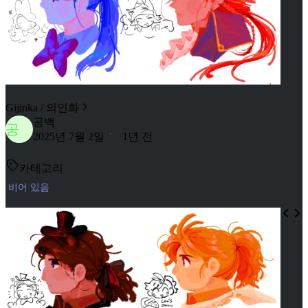
Gijinka / 의인화
공백
공
2025년 7월 2일
1년 전
카테고리
비어 있음