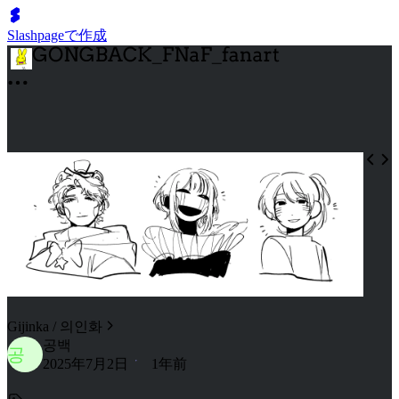
Slashpageで作成
Gijinka / 의인화
공백
공
2025年7月2日
1年前