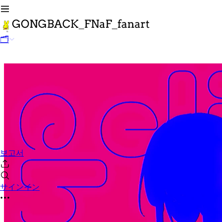
🗂
보고서
サインイン