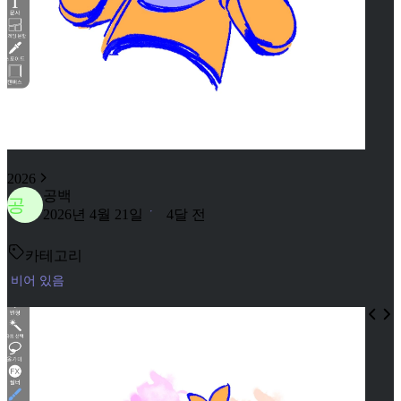
2026
공백
공
2026년 4월 21일
4달 전
카테고리
비어 있음