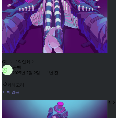
Gijinka / 의인화
공백
공
2025년 7월 2일
1년 전
카테고리
비어 있음