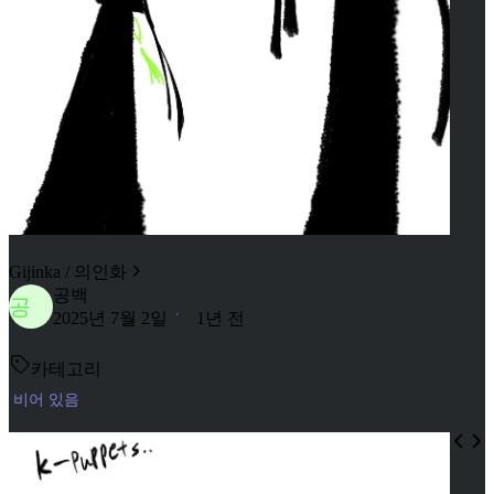
Gijinka / 의인화
공백
공
2025년 7월 2일
1년 전
카테고리
비어 있음