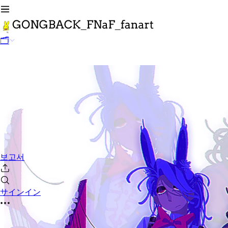
🗂
보고서
サインイン