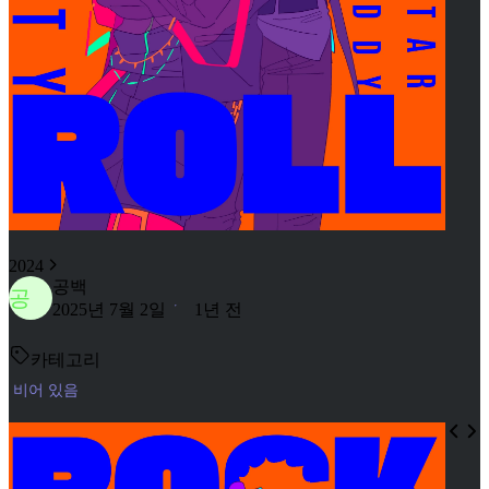
2024
공백
공
2025년 7월 2일
1년 전
카테고리
비어 있음