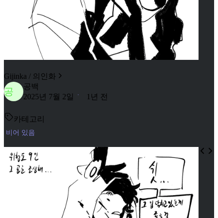
Gijinka / 의인화
공백
공
2025년 7월 2일
1년 전
카테고리
비어 있음