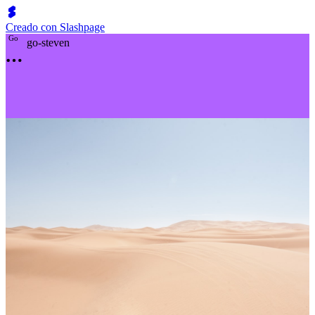
Creado con Slashpage
G
o
go-steven