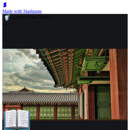
Made with Slashpage
GLOBAL36(GSHU)