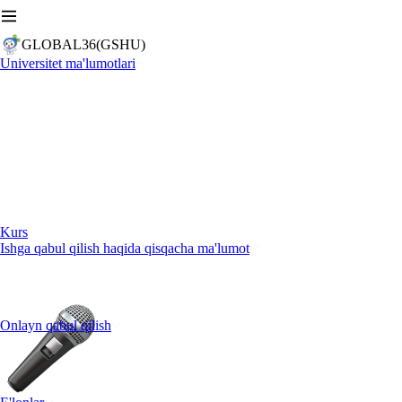
GLOBAL36(GSHU)
Universitet ma'lumotlari
Kurs
Ishga qabul qilish haqida qisqacha ma'lumot
Onlayn qabul qilish