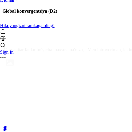
E'lonlar
Global konvergentsiya (D2)
Hikoyangizni ramkaga oling!
[Gumanitar fanlar bo'yicha maxsus ma'ruza] "Men introvertman, lekin
Sign In