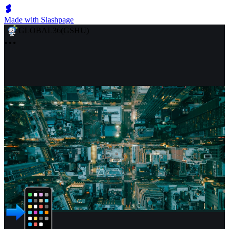
Made with Slashpage
GLOBAL36(GSHU)