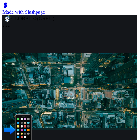
Made with Slashpage
GLOBAL36(GSHU)