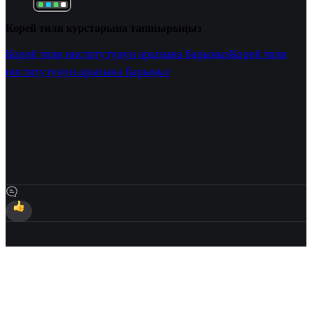
Корей тили курстарына тапшырыңыз
Корей тили институтунун арызына барыңыз
Корей тили
институтунун арызына барыңыз