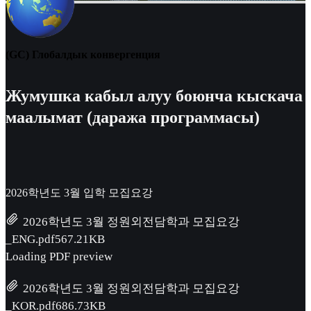
(GC) Глобалдык конвергенция
Жумушка кабыл алуу боюнча кыскача
маалымат (даража программасы)
2026학년도 3월 입학 모집요강
2026학년도 3월 정원외전담학과 모집요강
_ENG.pdf
567.21KB
Loading PDF preview
2026학년도 3월 정원외전담학과 모집요강
_KOR.pdf
686.73KB