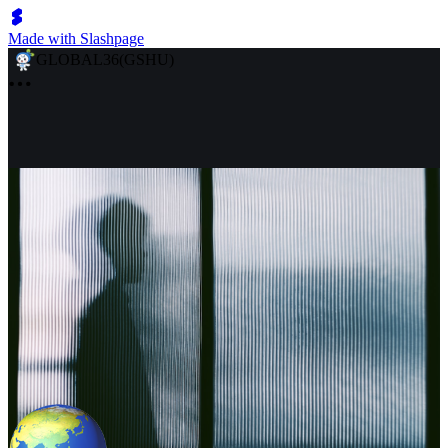
Made with Slashpage
GLOBAL36(GSHU)