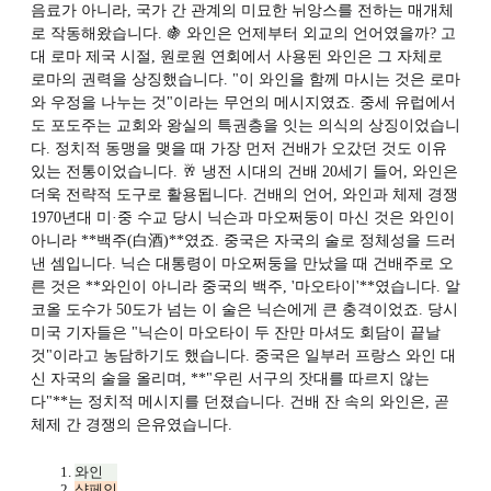
음료가 아니라, 국가 간 관계의 미묘한 뉘앙스를 전하는 매개체
로 작동해왔습니다. 🍇 와인은 언제부터 외교의 언어였을까? 고
대 로마 제국 시절, 원로원 연회에서 사용된 와인은 그 자체로
로마의 권력을 상징했습니다. "이 와인을 함께 마시는 것은 로마
와 우정을 나누는 것"이라는 무언의 메시지였죠. 중세 유럽에서
도 포도주는 교회와 왕실의 특권층을 잇는 의식의 상징이었습니
다. 정치적 동맹을 맺을 때 가장 먼저 건배가 오갔던 것도 이유
있는 전통이었습니다. 🥂 냉전 시대의 건배 20세기 들어, 와인은
더욱 전략적 도구로 활용됩니다. 건배의 언어, 와인과 체제 경쟁
1970년대 미·중 수교 당시 닉슨과 마오쩌둥이 마신 것은 와인이
아니라 **백주(白酒)**였죠. 중국은 자국의 술로 정체성을 드러
낸 셈입니다. 닉슨 대통령이 마오쩌둥을 만났을 때 건배주로 오
른 것은 **와인이 아니라 중국의 백주, '마오타이'**였습니다. 알
코올 도수가 50도가 넘는 이 술은 닉슨에게 큰 충격이었죠. 당시
미국 기자들은 "닉슨이 마오타이 두 잔만 마셔도 회담이 끝날
것"이라고 농담하기도 했습니다. 중국은 일부러 프랑스 와인 대
신 자국의 술을 올리며, **"우린 서구의 잣대를 따르지 않는
다"**는 정치적 메시지를 던졌습니다. 건배 잔 속의 와인은, 곧
체제 간 경쟁의 은유였습니다.
와인
샴페인