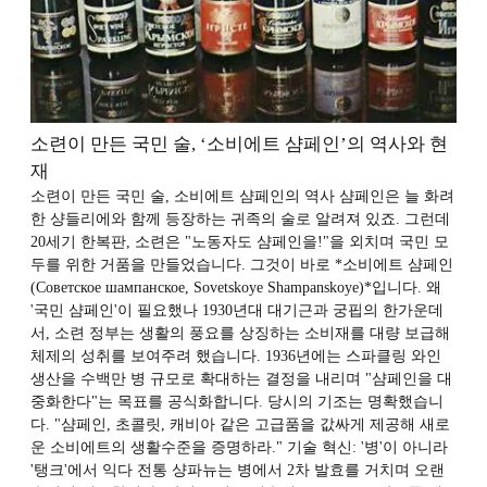
소련이 만든 국민 술, ‘소비에트 샴페인’의 역사와 현
재
소련이 만든 국민 술, 소비에트 샴페인의 역사 샴페인은 늘 화려
한 샹들리에와 함께 등장하는 귀족의 술로 알려져 있죠. 그런데
20세기 한복판, 소련은 "노동자도 샴페인을!"을 외치며 국민 모
두를 위한 거품을 만들었습니다. 그것이 바로 *소비에트 샴페인
(Советское шампанское, Sovetskoye Shampanskoye)*입니다. 왜
'국민 샴페인'이 필요했나 1930년대 대기근과 궁핍의 한가운데
서, 소련 정부는 생활의 풍요를 상징하는 소비재를 대량 보급해
체제의 성취를 보여주려 했습니다. 1936년에는 스파클링 와인
생산을 수백만 병 규모로 확대하는 결정을 내리며 "샴페인을 대
중화한다"는 목표를 공식화합니다. 당시의 기조는 명확했습니
다. "샴페인, 초콜릿, 캐비아 같은 고급품을 값싸게 제공해 새로
운 소비에트의 생활수준을 증명하라." 기술 혁신: '병'이 아니라
'탱크'에서 익다 전통 샹파뉴는 병에서 2차 발효를 거치며 오랜