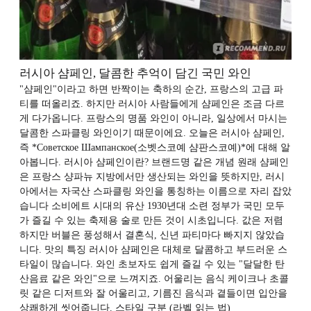
러시아 샴페인, 달콤한 추억이 담긴 국민 와인
"샴페인"이라고 하면 반짝이는 축하의 순간, 프랑스의 고급 파
티를 떠올리죠. 하지만 러시아 사람들에게 샴페인은 조금 다르
게 다가옵니다. 프랑스의 명품 와인이 아니라, 일상에서 마시는
달콤한 스파클링 와인이기 때문이에요. 오늘은 러시아 샴페인,
즉 *Советское Шампанское(소벳스코예 샴판스코예)*에 대해 알
아봅니다. 러시아 샴페인이란? 브랜드명 같은 개념 원래 샴페인
은 프랑스 샹파뉴 지방에서만 생산되는 와인을 뜻하지만, 러시
아에서는 자국산 스파클링 와인을 통칭하는 이름으로 자리 잡았
습니다 소비에트 시대의 유산 1930년대 소련 정부가 국민 모두
가 즐길 수 있는 축제용 술로 만든 것이 시초입니다. 값은 저렴
하지만 버블은 풍성해서 결혼식, 신년 파티마다 빠지지 않았습
니다. 맛의 특징 러시아 샴페인은 대체로 달콤하고 부드러운 스
타일이 많습니다. 와인 초보자도 쉽게 즐길 수 있는 "달달한 탄
산음료 같은 와인"으로 느껴지죠. 어울리는 음식 케이크나 초콜
릿 같은 디저트와 잘 어울리고, 기름진 음식과 곁들이면 입안을
상쾌하게 씻어줍니다. 스타일 구분 (라벨 읽는 법)