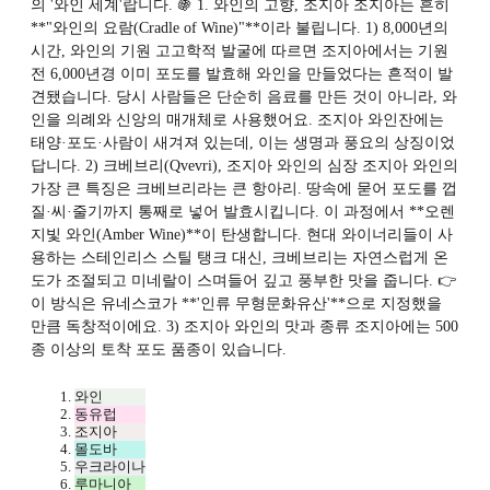
의 '와인 세계'랍니다. 🍇 1. 와인의 고향, 조지아 조지아는 흔히
**"와인의 요람(Cradle of Wine)"**이라 불립니다. 1) 8,000년의
시간, 와인의 기원 고고학적 발굴에 따르면 조지아에서는 기원
전 6,000년경 이미 포도를 발효해 와인을 만들었다는 흔적이 발
견됐습니다. 당시 사람들은 단순히 음료를 만든 것이 아니라, 와
인을 의례와 신앙의 매개체로 사용했어요. 조지아 와인잔에는
태양·포도·사람이 새겨져 있는데, 이는 생명과 풍요의 상징이었
답니다. 2) 크베브리(Qvevri), 조지아 와인의 심장 조지아 와인의
가장 큰 특징은 크베브리라는 큰 항아리. 땅속에 묻어 포도를 껍
질·씨·줄기까지 통째로 넣어 발효시킵니다. 이 과정에서 **오렌
지빛 와인(Amber Wine)**이 탄생합니다. 현대 와이너리들이 사
용하는 스테인리스 스틸 탱크 대신, 크베브리는 자연스럽게 온
도가 조절되고 미네랄이 스며들어 깊고 풍부한 맛을 줍니다. 👉
이 방식은 유네스코가 **'인류 무형문화유산'**으로 지정했을
만큼 독창적이에요. 3) 조지아 와인의 맛과 종류 조지아에는 500
종 이상의 토착 포도 품종이 있습니다.
와인
동유럽
조지아
몰도바
우크라이나
루마니아