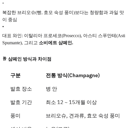
◦
복잡한 브리오슈(빵, 효모 숙성 풍미)보다는 청량함과 과일 맛
이 중심
•
대표 와인: 이탈리아 프로세코(Prosecco), 아스티 스푸만테(Asti
Spumante), 그리고
소비에트 샴페인.
🥂 샴페인 방식과 차이점
구분
전통 방식(Champagne)
발효 장소
병 안
발효 기간
최소 12 ~ 15개월 이상
풍미
브리오슈, 견과류, 효모 숙성 풍미