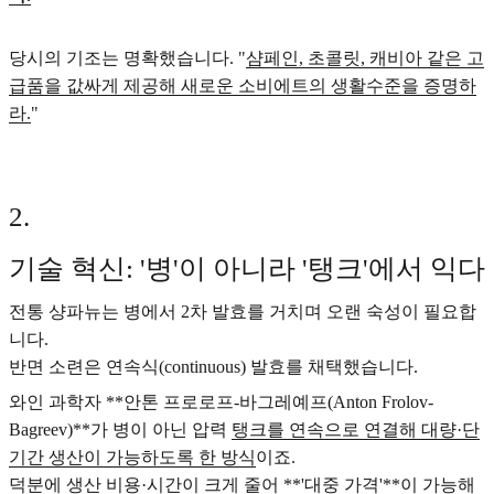
당시의 기조는 명확했습니다. "
샴페인, 초콜릿, 캐비아 같은 고
급품을 값싸게 제공해 새로운 소비에트의 생활수준을 증명하
라.
"
2
.
기술 혁신: '병'이 아니라 '탱크'에서 익다
전통 샹파뉴는 병에서 2차 발효를 거치며 오랜 숙성이 필요합
니다.
반면 소련은 연속식(continuous) 발효를 채택했습니다.
와인 과학자 **안톤 프로로프-바그레예프(Anton Frolov-
Bagreev)**가 병이 아닌 압력
탱크를 연속으로 연결해 대량·단
기간 생산이 가능하도록 한 방식
이죠.
덕분에 생산 비용·시간이 크게 줄어 **'대중 가격'**이 가능해