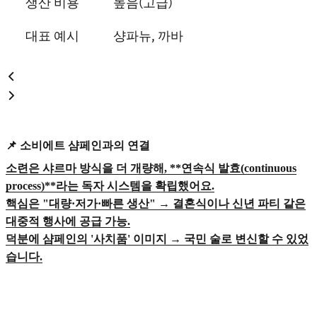
생산 비용
높음(고급)
대표 예시
샹파뉴, 까바
📌 소비에트 샴페인과의 연결
소련은 샤르마 방식을 더 개량해, **연속식 발효(continuous
process)**라는 독자 시스템을 확립했어요.
핵심은 "대량·저가·빠른 생산" → 결혼식이나 신년 파티 같은
대중적 행사에 공급 가능.
덕분에 샴페인의 '사치품' 이미지 → 국민 술로 변신할 수 있었
습니다.