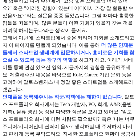
에 합류하고 나서 주변에서 "요즘 좋은 스타트업 어디 있어
요?" 혹은 "이러한 경험이 있는데 어디에서 가장 잘 활용할 수
있을까요?"라는 질문을 종종 들었습니다. 그럴 때마다 훌륭한
팀들을 떠올리며,
'많은 분들이 어떤 기회가 있을지 찾는 것을
어려워 하시는구나'라는 생각이 들어요.
그래서 이번에, 스타트업에서 좋은 커리어 기회를 소개드리고
자 이 페이지를 만들게 되었습니다. 이를 통해
더 많은 인재분
들께서 스타트업 생태계에 입문하시거나, 흥미로운 기회를 찾
으실 수 있도록 돕는 창구의 역할
을 하고자 해요. 아래의 서베
이를 통해 관심 있으신 영역, 지금까지의 경험을 공유해주세
요. 제출해주신 내용을 바탕으로 Role, Career, 기업 문화 등을
고려하여 알토스벤처스 내 정말 좋은 스타트업을 소개해드리
겠습니다.
인재풀을 등록해주시는 직군/직책에는 제한이 없습니다
. 알토
스 포트폴리오 회사에서는 Tech 개발자, PO, 회계, A&R(음반
기획), 물류 영업 등 정말 다양한 직군을 모시고 있어요. '알토
스 포트폴리오 회사에 이런 사람도 필요할까?' 혹은 '나는 너무
주니어/시니어인데 연락이 올까?' 생각하실 때 주저하지 마시
고 편하게 등록 부탁드려요. 자세한 포트폴리오 현황이 궁금하