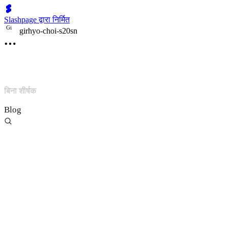
Slashpage द्वारा निर्मित
G
i
girhyo-choi-s20sn
बिना शीर्षक
Blog