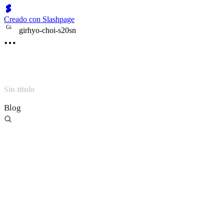
Creado con Slashpage
G
i
girhyo-choi-s20sn
Sin título
Blog